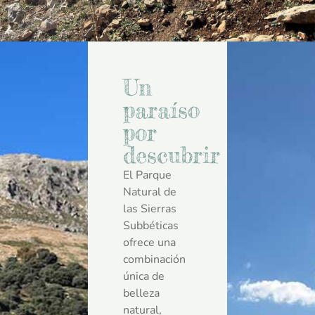
Un
paraíso
por
descubrir
El Parque
Natural de
las Sierras
Subbéticas
ofrece una
combinación
única de
belleza
natural,