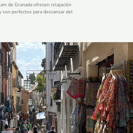
am de Granada ofrecen relajación
y son perfectos para descansar del