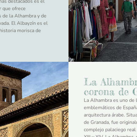
 más destacados es el
r que ofrece
s de la Alhambra y de
ada. El Albayzín es el
 historia morisca de
La Alhambra
corona de 
La Alhambra es uno de
emblemáticos de España
arquitectura árabe. Situ
de Granada, fue origina
complejo palaciego real p
XIII y XIV. La Alhambra, 