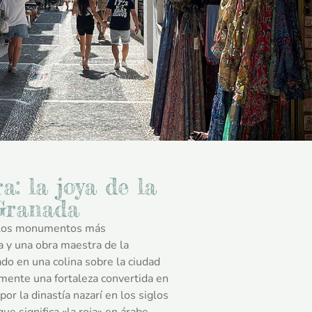
: la joya de la
Granada
 los monumentos más
 y una obra maestra de la
ado en una colina sobre la ciudad
lmente una fortaleza convertida en
or la dinastía nazarí en los siglos
que significa «la roja» en árabe,