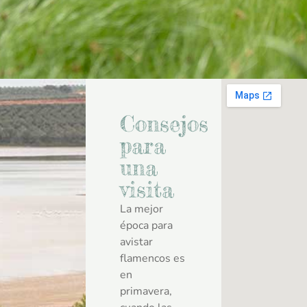
Consejos
para
una
visita
La mejor
época para
avistar
flamencos es
en
primavera,